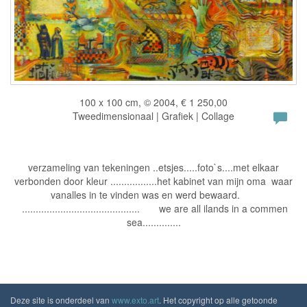
100 x 100 cm, © 2004, € 1 250,00
Tweedimensionaal | Grafiek | Collage
verzameling van tekeningen ..etsjes.....foto`s....met elkaar
verbonden door kleur .................het kabinet van mijn oma waar
vanalles in te vinden was en werd bewaard.
........................................... we are all ilands in a commen
sea..............
Deze site is onderdeel van
www.exto.art
. Het copyright op alle getoonde